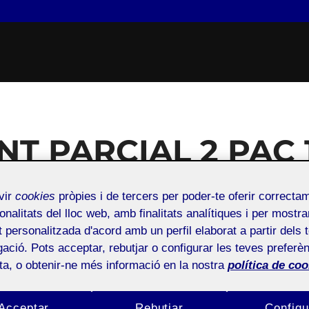
T PARCIAL 2 PAC 
ted
març, 2024
vir
cookies
pròpies i de tercers per poder-te oferir correcta
onalitats del lloc web, amb finalitats analítiques i per mostra
at personalitzada d'acord amb un perfil elaborat a partir dels 
ació. Pots acceptar, rebutjar o configurar les teves preferèn
ràfica - Aula 1
Públic
ota, o obtenir-ne més informació en la nostra
política de coo
Acceptar
Rebutjar
Configu