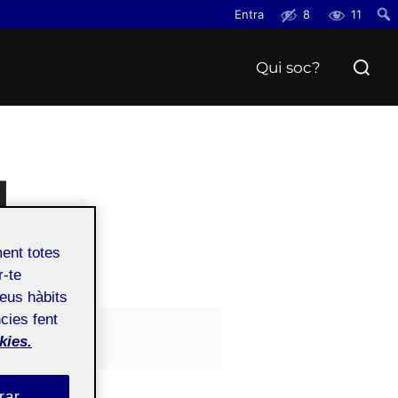
Entra
8
11
Cerc
Search
Qui soc?
for:
1
ment totes
r-te
teus hàbits
cies fent
kies.
rar